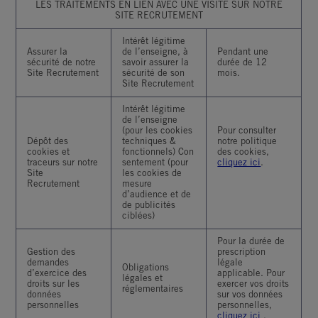
LES TRAITEMENTS EN LIEN AVEC UNE VISITE SUR NOTRE
SITE RECRUTEMENT
Intérêt légitime
Assurer la
de l’enseigne, à
Pendant une
sécurité de notre
savoir assurer la
durée de 12
Site Recrutement
sécurité de son
mois.
Site Recrutement
Intérêt légitime
de l’enseigne
(pour les cookies
Pour consulter
Dépôt des
techniques &
notre politique
cookies et
fonctionnels) Con
des cookies,
traceurs sur notre
sentement (pour
cliquez ici
.
Site
les cookies de
Recrutement
mesure
d’audience et de
de publicités
ciblées)
Pour la durée de
Gestion des
prescription
demandes
légale
Obligations
d’exercice des
applicable. Pour
légales et
droits sur les
exercer vos droits
réglementaires
données
sur vos données
personnelles
personnelles,
cliquez ici
.