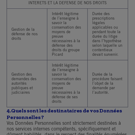
INTERETS ET LA DEFENSE DE NOS
DROITS
Intérêt légitime
Durée des
de l’enseigne à
prescriptions
savoir la
légales
conservation des
applicables ou
Gestion de la
moyens de
pendant toute la
défense de nos
preuve
durée du litige
droits
nécessaires à la
dans l’hypothèse
défense des
selon laquelle un
droits du groupe
contentieux
Picard
devait survenir.
Intérêt légitime
de l’enseigne à
Gestion des
savoir la
Durée de la
demandes des
conservation des
procédure faisant
autorités
moyens de
l’objet de la
publiques et
preuve
demande par
judiciaires
nécessaires à la
l’autorité.
défense de ses
droits
4.
Quels sont les destinataires de vos Données
Personnelles ?
Vos Données Personnelles sont strictement destinées à
nos services internes compétents, spécifiquement et
dûment habilités, dans le respect des finalités énumérées