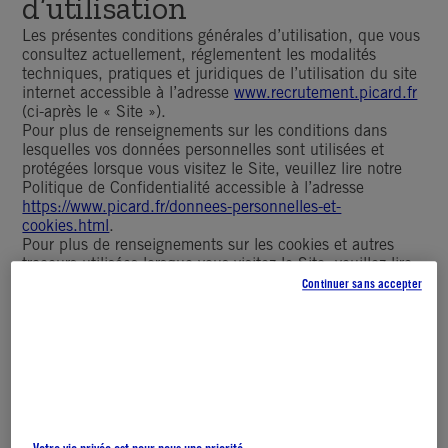
d’utilisation
Les présentes conditions générales d’utilisation, que vous
consultez actuellement, réglementent les modalités
techniques, pratiques et juridiques de l’utilisation du site
internet accessible à l’adresse
www.recrutement.picard.fr
(ci-après le « Site »).
Pour plus de renseignements sur les conditions dans
lesquelles vos données personnelles sont utilisées et
protégées lorsque vous visitez le Site, veuillez lire notre
Politique de Confidentialité accessible à l’adresse
https://www.picard.fr/donnees-personnelles-et-
cookies.html
.
Pour plus de renseignements sur les cookies et autres
traceurs utilisées lorsque vous visitez le Site, veuillez lire
notre page « Politique des Cookies » accessible à
Continuer sans accepter
l’adresse :
https://www.recrutement.picard.fr/politique-de-
cookies-ue/
.
Table des matières
1. Acceptation des Conditions Générales d’Utilisation
2. Utilisation du Site
3. Propriété Intellectuelle
4. Marques
5. Accès au Site, indisponibilité, responsabilité