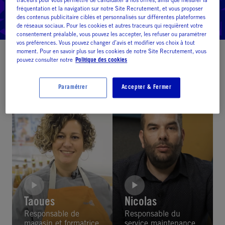
traceurs pour vous permettre de candidater à nos offres, ainsi que mesurer la
fréquentation et la navigation sur notre Site Recrutement, et vous proposer
Nous permettons ainsi à chacun d'être acteur de son projet
des contenus publicitaire ciblés et personnalisés sur différentes plateformes
professionnel !
de réseaux sociaux. Pour les cookies et autres traceurs qui requièrent votre
consentement préalable, vous pouvez les accepter, les refuser ou paramétrer
vos préférences. Vous pouvez changer d’avis et modifier vos choix à tout
moment. Pour en savoir plus sur les cookies de notre Site Recrutement, vous
pouvez consulter notre
Politique des cookies
Découvrez les histoires passionnantes de nos
collaborateurs :
Paramétrer
Accepter & Fermer
Taoues
Nicolas
Responsable de
Responsable du
magasin et formatrice
service maintenance