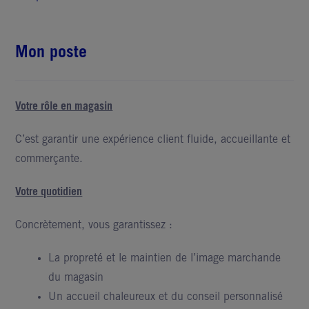
clients et nos collaborateurs à travers une expérience
exigeante, sincère et de qualité.
Mon poste
Rejoindre nos équipes, c’est être au plus près de nos
clients et contribuer à construire une entreprise engagée,
audacieuse et en mouvement aujourd’hui…et pour
Votre rôle en magasin
demain.
C’est garantir une expérience client fluide, accueillante et
Chaque jour, nous créons des expériences uniques pour
commerçante.
nos clients et nos équipes.
Votre quotidien
Jamais pareil. Toujours Picard.
Concrètement, vous garantissez :
La propreté et le maintien de l’image marchande
du magasin
Un accueil chaleureux et du conseil personnalisé