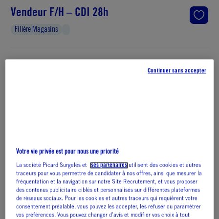
Vendeur F/H – CDI 28h
Filière Magasins
Type de contrat : CDI, Temps partiel
Continuer sans accepter
Localisation : MARSEILLE, 13013
Publiée le
18 juin 2026
Partager
Votre vie privée est pour nous une priorité
La société Picard Surgelés et
ses partenaires
utilisent des cookies et autres
traceurs pour vous permettre de candidater à nos offres, ainsi que mesurer la
Postuler
fréquentation et la navigation sur notre Site Recrutement, et vous proposer
des contenus publicitaire ciblés et personnalisés sur différentes plateformes
de réseaux sociaux. Pour les cookies et autres traceurs qui requièrent votre
consentement préalable, vous pouvez les accepter, les refuser ou paramétrer
vos préférences. Vous pouvez changer d’avis et modifier vos choix à tout