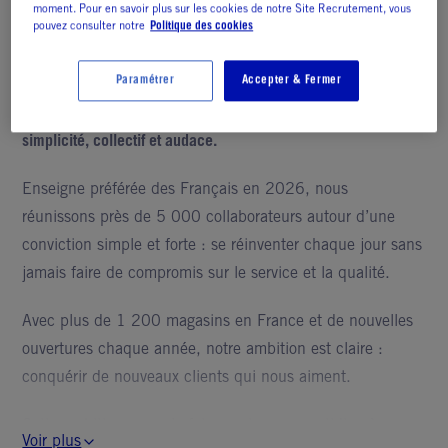
moment. Pour en savoir plus sur les cookies de notre Site Recrutement, vous
pouvez consulter notre
Politique des cookies
L'entreprise
Paramétrer
Accepter & Fermer
Notre état d’esprit, chez Picard, se résume en trois mots :
simplicité, collectif et audace.
Enseigne préférée des Français en 2026, nous
réunissons près de 5 000 collaborateurs autour d’une
conviction simple et forte : se réinventer chaque jour sans
jamais faire de compromis sur le service et la qualité.
Avec plus de 1 200 magasins en France et de nouvelles
ouvertures chaque année, notre ambition est claire :
conquérir de nouveaux clients qui nous aiment.
Cette ambition, nous la faisons vivre au quotidien à nos
Voir plus