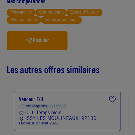
Mes compétences
Polyvalence
Commerçant
Esprit d’équipe
Relation client
Fidélisation client
Postuler
Les autres offres similaires
Vendeur F/H
Filière Magasins
Vendeur
CDI
,
Temps plein
ISSY LES MOULINEAUX, 92130
Publiée le 07 août 2026